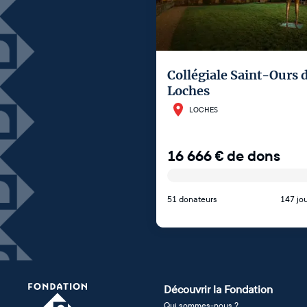
Collégiale Saint-Ours 
Loches
LOCHES
16 666
€
de dons
51 donateurs
147 jou
Découvrir la Fondation
Qui sommes-nous ?