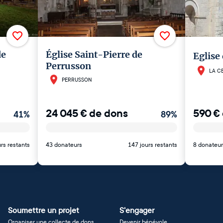
de
Église Saint-Pierre de
Eglise
Perrusson
LA C
PERRUSSON
24 045
€
de dons
590
€
41
%
89
%
rs restants
43 donateurs
147 jours restants
8 donateur
Soumettre un projet
S'engager
Organiser une collecte de dons
Devenir bénévole