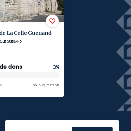
 de La Celle Guenand
ELLE GUENAND
de dons
3
%
s
55 jours restants