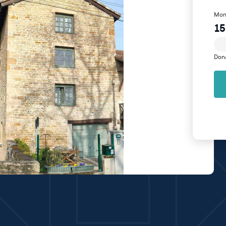
Mon
15
Don