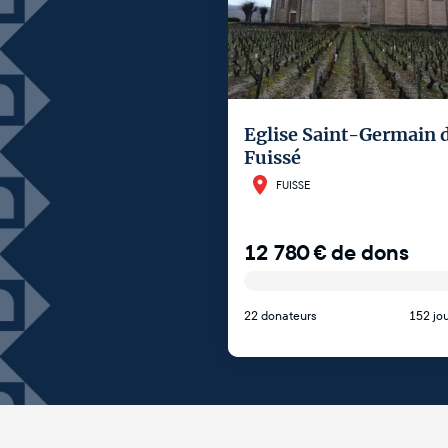
Eglise Saint-Germain 
Fuissé
FUISSE
12 780
€
de dons
22 donateurs
152 jou