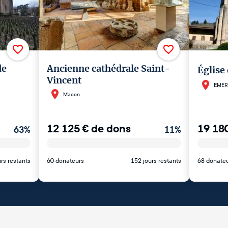
de
Ancienne cathédrale Saint-
Église
Vincent
EMER
Macon
12 125
€
de dons
19 18
63
%
11
%
rs restants
60 donateurs
152 jours restants
68 donate