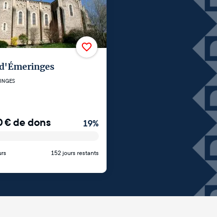
 d'Émeringes
INGES
0
€
de dons
19
%
urs
152 jours restants