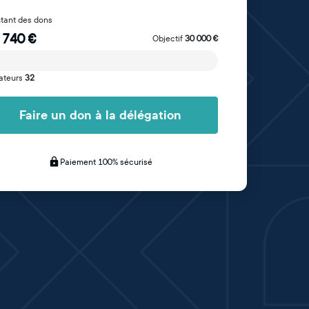
tant des dons
 740
€
Objectif
30 000
€
ateurs
32
Faire un don à la délégation
Paiement 100% sécurisé