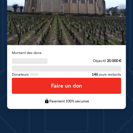
Montant des dons
Objectif
20 000
€
Donateurs
146
jours restants
Faire un don
Paiement 100% sécurisé