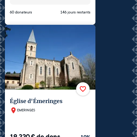
60 donateurs
146 jours restants
Église d'Émeringes
EMERINGES
19 330
€
de dons