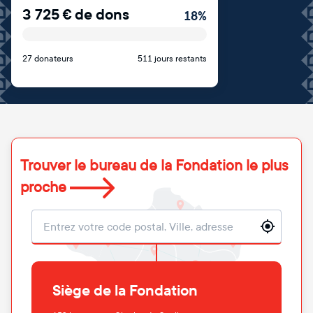
3 725
€
de dons
18
%
27 donateurs
511 jours restants
Trouver le bureau de la Fondation le plus
proche
Localisation
Siège de la Fondation