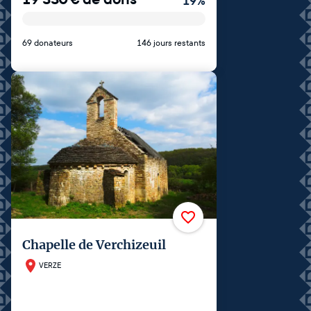
19
%
69 donateurs
146 jours restants
Chapelle de Verchizeuil
VERZE