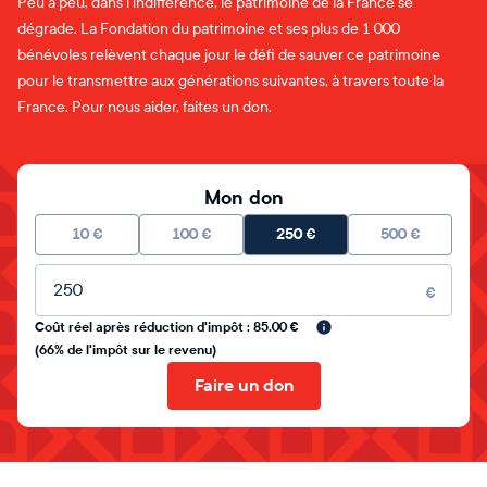
Peu à peu, dans l'indifférence, le patrimoine de la France se
dégrade. La Fondation du patrimoine et ses plus de 1 000
bénévoles relèvent chaque jour le défi de sauver ce patrimoine
pour le transmettre aux générations suivantes, à travers toute la
France. Pour nous aider, faites un don.
Mon don
10
€
100
€
250
€
500
€
Montant libre
€
Coût réel après réduction d'impôt : 85.00 €
(66% de l'impôt sur le revenu)
Faire un don