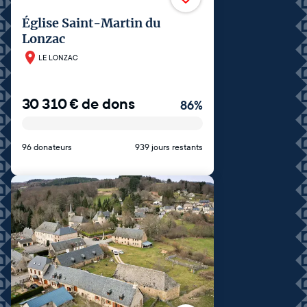
Église Saint-Martin du
Lonzac
LE LONZAC
30 310
€
de dons
86
%
96 donateurs
939 jours restants