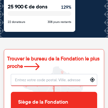
25 900
€
de dons
129
%
22 donateurs
308 jours restants
Trouver le bureau de la Fondation le plus
proche
Localisation
Siège de la Fondation