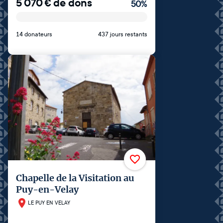
5 070
€
de dons
50
%
14 donateurs
437 jours restants
Chapelle de la Visitation au
Puy-en-Velay
LE PUY EN VELAY