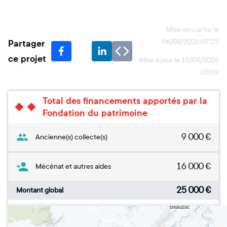
Mise en cache le
Partager
06/08/2026 07:22
ce projet
Mise à jour le
15/04/2026
03:01
Total des financements apportés par la
Fondation du patrimoine
9 000
€
Ancienne(s) collecte(s)
16 000
€
Mécénat et autres aides
25 000
€
Montant global