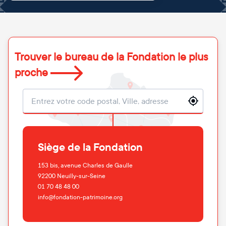
Trouver le bureau de la Fondation le plus
proche
Localisation
Siège de la Fondation
153 bis, avenue Charles de Gaulle
92200
Neuilly-sur-Seine
01 70 48 48 00
info@fondation-patrimoine.org