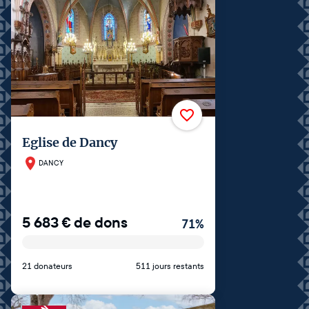
Eglise de Dancy
DANCY
5 683
€
de dons
71
%
21 donateurs
511 jours restants