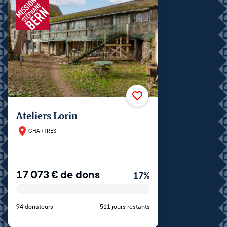
Ateliers Lorin
CHARTRES
17 073
€
de dons
17
%
94 donateurs
511 jours restants