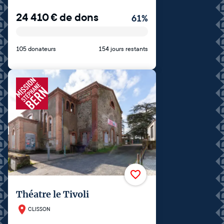
24 410
€
de dons
61
%
105 donateurs
154 jours restants
Théatre le Tivoli
CLISSON