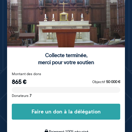
Collecte terminée
,
merci pour votre soutien
Montant des dons
865
€
Objectif
50 000
€
Donateurs
7
Faire un don à la délégation
Paiement 100% sécurisé