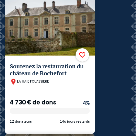
Soutenez la restauration du
château de Rochefort
LA HAIE FOUASSIERE
4 730
€
de dons
4
%
12 donateurs
146 jours restants