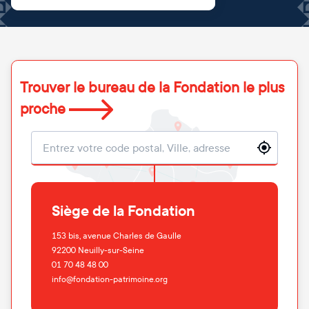
Trouver le bureau de la Fondation le plus
proche
Localisation
Siège de la Fondation
153 bis, avenue Charles de Gaulle
92200
Neuilly-sur-Seine
01 70 48 48 00
info@fondation-patrimoine.org