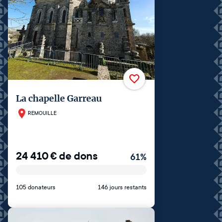
La chapelle Garreau
REMOUILLE
24 410
€
de dons
61
%
105 donateurs
146 jours restants