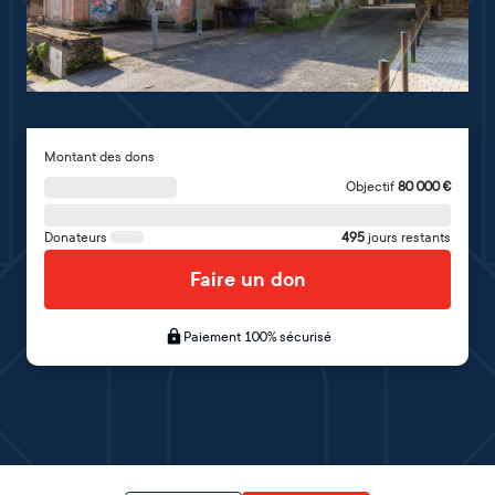
Montant des dons
Objectif
80 000
€
Donateurs
495
jours restants
Faire un don
Paiement 100% sécurisé