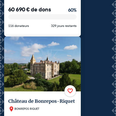
60 690
€
de dons
60
%
116 donateurs
329 jours restants
Château de Bonrepos-Riquet
BONREPOS RIQUET