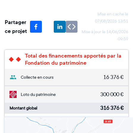
Mise en cache le
Partager
07/08/2026 13:51
ce projet
Mise à jour le
14/06/2026
09:59
Total des financements apportés par la
Fondation du patrimoine
16 376
€
Collecte en cours
300 000
€
Loto du patrimoine
316 376
€
Montant global