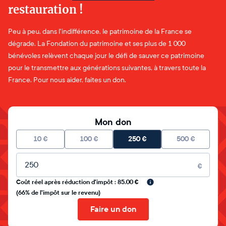
restauration !
Peu à peu, dans l'indifférence, le patrimoine de la France se
dégrade. La Fondation du patrimoine et ses plus de 1 000
bénévoles relèvent chaque jour le défi de sauver ce patrimoine
pour le transmettre aux générations suivantes, à travers toute la
France. Pour nous aider, faites un don.
Mon don
10
€
100
€
250
€
500
€
Montant libre
€
Coût réel après réduction d'impôt : 85.00 €
(66% de l'impôt sur le revenu)
Faire un don