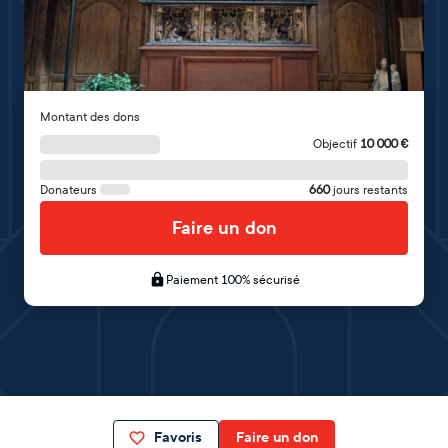
Montant des dons
Objectif
10 000
€
Donateurs
660
jours restants
Faire un don
Paiement 100% sécurisé
Favoris
Faire un don