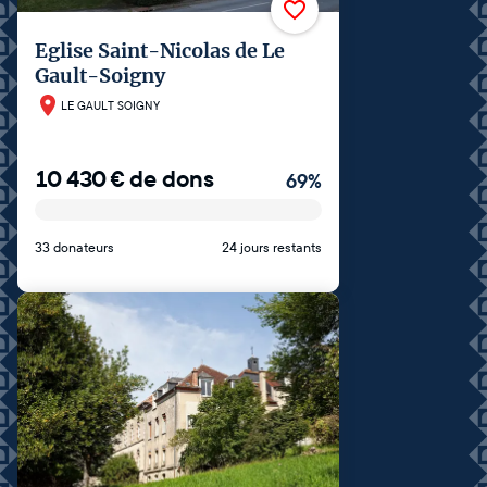
Eglise Saint-Nicolas de Le
Gault-Soigny
LE GAULT SOIGNY
10 430
€
de dons
69
%
33 donateurs
24 jours restants