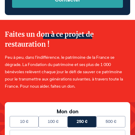
Faites un don à ce projet de
restauration !
Peu à peu, dans l'indifférence, le patrimoine de la France se
dégrade. La Fondation du patrimoine et ses plus de 1 000
bénévoles relèvent chaque jour le défi de sauver ce patrimoine
pour le transmettre aux générations suivantes, à travers toute la
France. Pour nous aider, faites un don.
Mon don
10
€
100
€
250
€
500
€
Montant libre