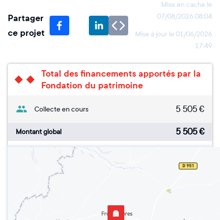
Mise en cache le
Partager
07/08/2026 08:04
ce projet
Mise à jour le
01/06/2026
17:49
Total des financements apportés par la
Fondation du patrimoine
5 505
€
Collecte en cours
5 505
€
Montant global