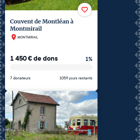
Couvent de Montléan à
Montmirail
MONTMIRAIL
1 450
€
de dons
1
%
7 donateurs
1059 jours restants