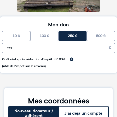
Mon don
10
€
100
€
250
€
500
€
€
Coût réel après réduction d'impôt : 85.00 €
(66% de l'impôt sur le revenu)
Mes coordonnées
Nouveau donateur /
J'ai déjà un compte
adhérent