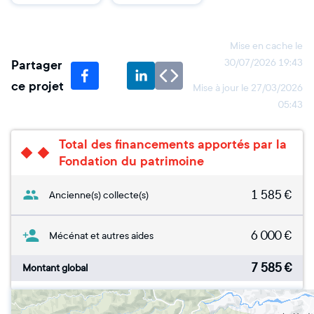
Mise en cache le
Partager
30/07/2026 19:43
ce projet
Mise à jour le
27/03/2026
05:43
Total des financements apportés par la
Fondation du patrimoine
1 585
€
Ancienne(s) collecte(s)
6 000
€
Mécénat et autres aides
7 585
€
Montant global