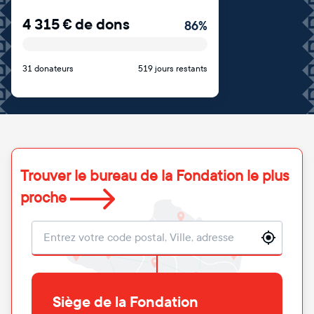
4 315
€
de dons
86
%
31 donateurs
519 jours restants
Trouver le bureau de la Fondation le plus
proche
Localisation
Siège de la Fondation