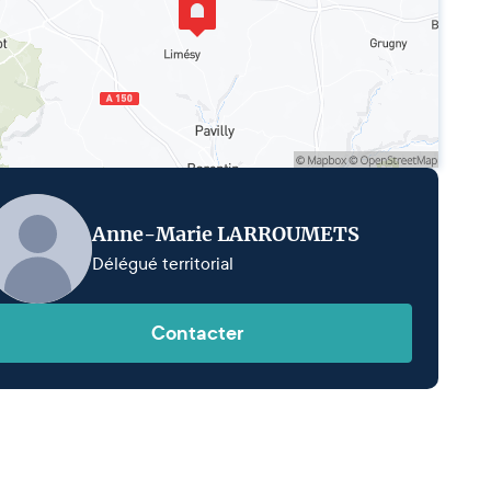
Anne-Marie LARROUMETS
Délégué territorial
Contacter