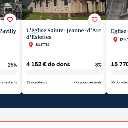
L'église Sainte-Jeanne-d'Arc
Pavilly
Eglise
d'Eslettes
EPIN
ESLETTES
4 152
€
de dons
15 77
25
%
8
%
rs restants
12 donateurs
772 jours restants
56 donate