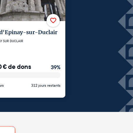
 d'Epinay-sur-Duclair
AY SUR DUCLAIR
0
€
de dons
39
%
urs
312 jours restants