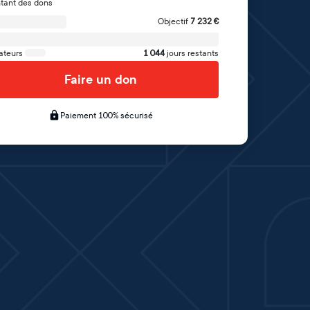
tant des dons
Objectif
7 232
€
ateurs
1 044
jours restants
Faire un don
Paiement 100% sécurisé