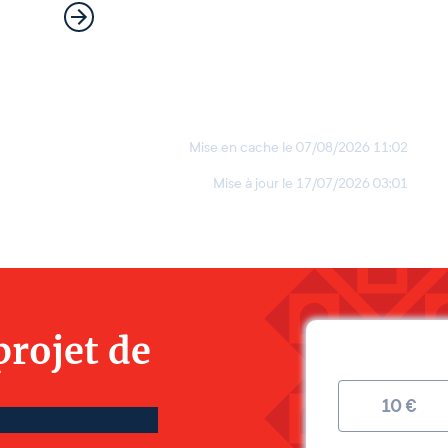
Mise en cache le
07/08/2026 11:02
Mise à jour le
17/07/2026 03:01
projet de
10
€