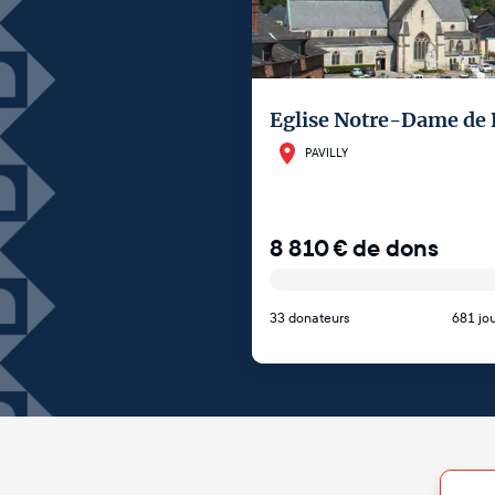
Eglise Notre-Dame de 
PAVILLY
8 810
€
de dons
33 donateurs
681 jou