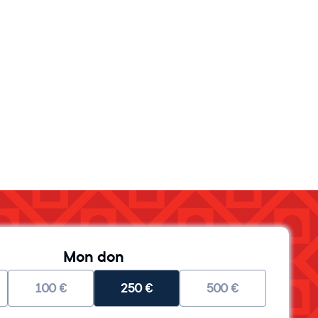
Mon don
100
€
250
€
500
€