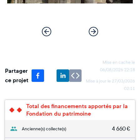
Mise en cache le
Partager
06/08/2026 22:18
ce projet
Mise à jour le
27/03/2026
02:11
Total des financements apportés par la
Fondation du patrimoine
4 660
€
Ancienne(s) collecte(s)