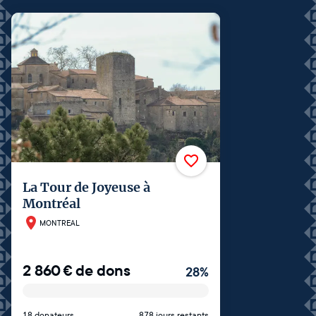
La Tour de Joyeuse à
Montréal
MONTREAL
2 860
€
de dons
28
%
18 donateurs
878 jours restants