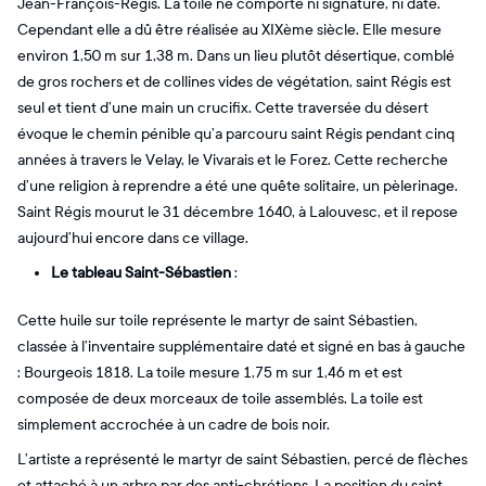
Jean-François-Régis. La toile ne comporte ni signature, ni date.
Cependant elle a dû être réalisée au XIXème siècle. Elle mesure
environ 1,50 m sur 1,38 m. Dans un lieu plutôt désertique, comblé
de gros rochers et de collines vides de végétation, saint Régis est
seul et tient d’une main un crucifix. Cette traversée du désert
évoque le chemin pénible qu’a parcouru saint Régis pendant cinq
années à travers le Velay, le Vivarais et le Forez. Cette recherche
d’une religion à reprendre a été une quête solitaire, un pèlerinage.
Saint Régis mourut le 31 décembre 1640, à Lalouvesc, et il repose
aujourd’hui encore dans ce village.
Le tableau Saint-Sébastien
:
Cette huile sur toile représente le martyr de saint Sébastien,
classée à l’inventaire supplémentaire daté et signé en bas à gauche
: Bourgeois 1818. La toile mesure 1,75 m sur 1,46 m et est
composée de deux morceaux de toile assemblés. La toile est
simplement accrochée à un cadre de bois noir.
L’artiste a représenté le martyr de saint Sébastien, percé de flèches
et attaché à un arbre par des anti-chrétiens. La position du saint