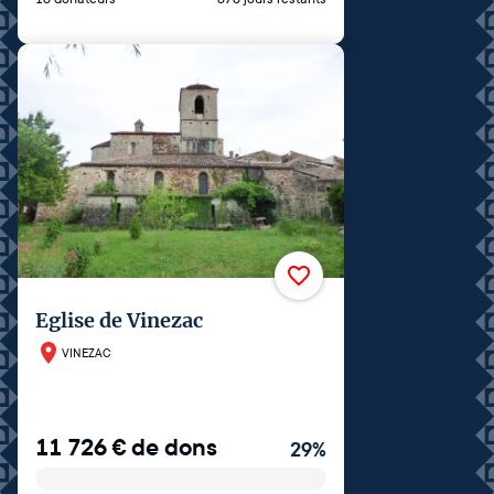
Eglise de Vinezac
VINEZAC
11 726
€
de dons
29
%