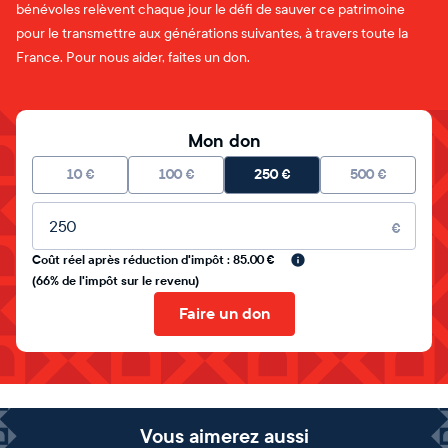
bénévoles relèvent chaque jour le défi de sauver ce patrimoine
pour le transmettre aux générations suivantes, à travers toute la
France. Pour nous aider, faites un don.
Mon don
10
€
100
€
250
€
500
€
Montant libre
€
Coût réel après réduction d'impôt : 85.00 €
(66% de l'impôt sur le revenu)
Faire un don
Vous aimerez aussi