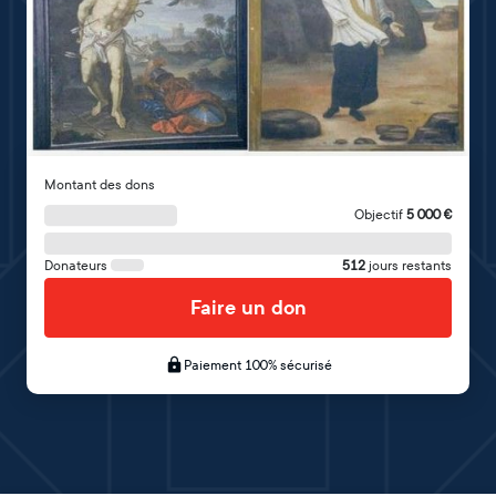
Montant des dons
Objectif
5 000
€
Donateurs
512
jours restants
Faire un don
Paiement 100% sécurisé