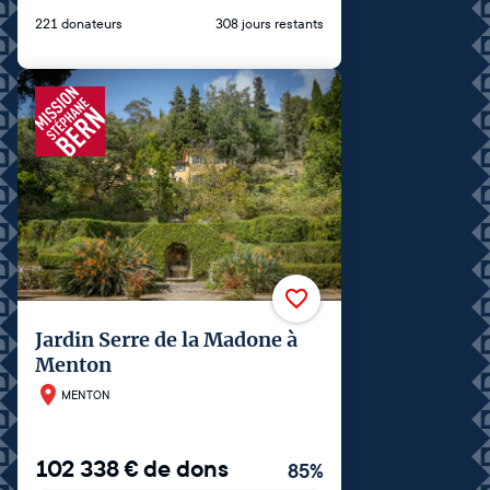
221 donateurs
308 jours restants
Jardin Serre de la Madone à
Menton
MENTON
102 338
€
de dons
85
%