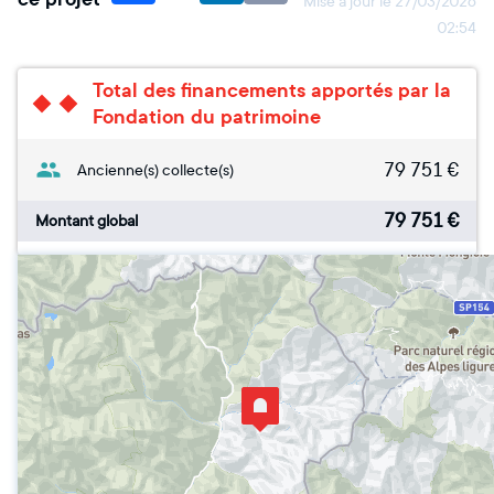
Mise à jour le
27/03/2026
02:54
Total des financements apportés par la
Fondation du patrimoine
79 751
€
Ancienne(s) collecte(s)
79 751
€
Montant global