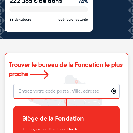
222 365
€
de dons
74
%
83 donateurs
556 jours restants
Trouver le bureau de la Fondation le plus
proche
Localisation
Siège de la Fondation
153 bis, avenue Charles de Gaulle