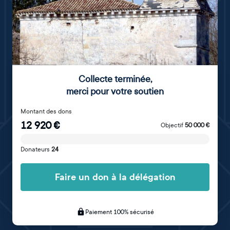
Collecte terminée
,
merci pour votre soutien
Montant des dons
12 920
€
Objectif
50 000
€
Donateurs
24
Faire un don à la délégation
Paiement 100% sécurisé