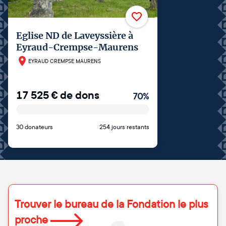
Eglise ND de Laveyssière à
Eyraud-Crempse-Maurens
EYRAUD CREMPSE MAURENS
17 525
€
de dons
70
%
30 donateurs
254 jours restants
Trouver le bureau de la Fondation le plus
proche