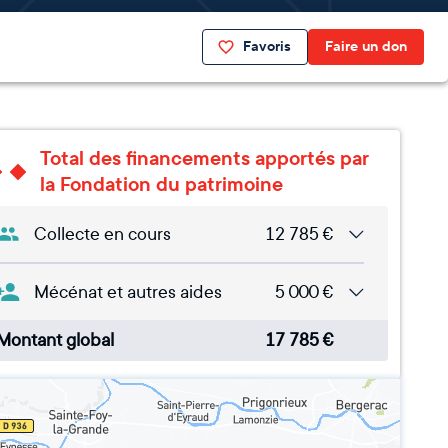
Favoris
Faire un don
Total des financements apportés par
la Fondation du patrimoine
Collecte en cours
12 785
€
Mécénat et autres aides
5 000
€
Montant global
17 785
€