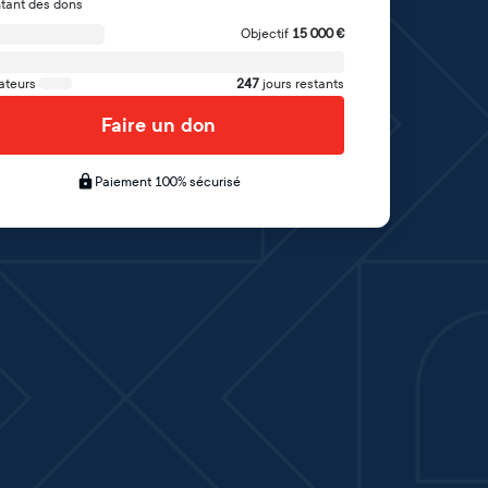
tant des dons
Objectif
15 000
€
ateurs
247
jours restants
Faire un don
Paiement 100% sécurisé