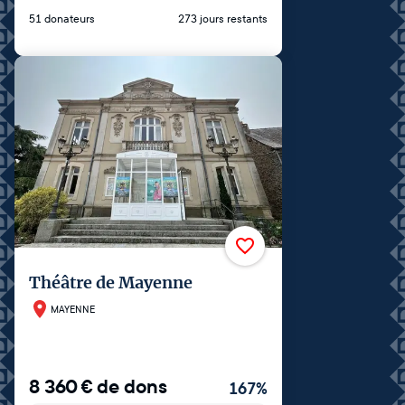
51 donateurs
273 jours restants
Théâtre de Mayenne
MAYENNE
8 360
€
de dons
167
%