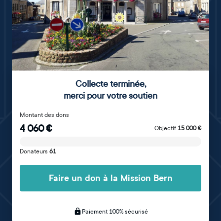
Collecte terminée
,
merci pour votre soutien
Montant des dons
4 060
€
Objectif
15 000
€
Donateurs
61
Faire un don à la Mission Bern
Paiement 100% sécurisé