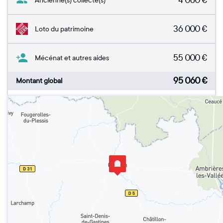
4 060
€
Ancienne(s) collecte(s)
36 000
€
Loto du patrimoine
55 000
€
Mécénat et autres aides
95 060
€
Montant global