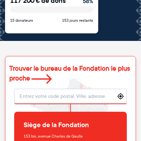
117 200
€
de dons
58
%
15 donateurs
153 jours restants
Trouver le bureau de la Fondation le plus
proche
Localisation
Siège de la Fondation
153 bis, avenue Charles de Gaulle