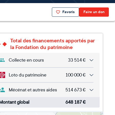
Favoris
Faire un don
Total des financements apportés par
la Fondation du patrimoine
Collecte en cours
33 514
€
Loto du patrimoine
100 000
€
Mécénat et autres aides
514 673
€
Montant global
648 187
€