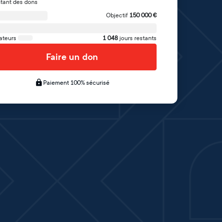
tant des dons
Objectif
150 000
€
ateurs
1 048
jours restants
Faire un don
Paiement 100% sécurisé