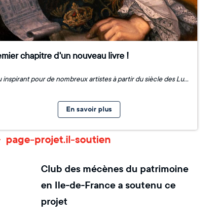
mier chapitre d'un nouveau livre !
Lieu inspirant pour de nombreux artistes à partir du siècle des Lumières jusqu'à aujourd'hui,* le château de La Roche-Guyon écrit en 2026 le premier chapitre d'un nouveau livre*. Le projet culturel et artistique d'Emmanuel Morin, directeur de l'établissement public de coopération culturelle du château de La Roche-Guyon depuis la fin de l'été 2025, offre la liberté à des artistes en résidence de s'approprier l'histoire du château et de ses habitants pour créer des œuvres et des installations inédites. Celles-ci permettent à chaque visiteur de découvrir le patrimoine exceptionnel et l'histoire du monument à travers la création contemporaine et le design, sources d'expériences sensibles et immersives sollicitant les sens. Pour en savoir plus, c'est ici.
En savoir plus
page-projet.il-soutien
Club des mécènes du patrimoine
en Ile-de-France
a soutenu ce
projet