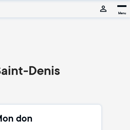
Menu
aint-Denis
on don