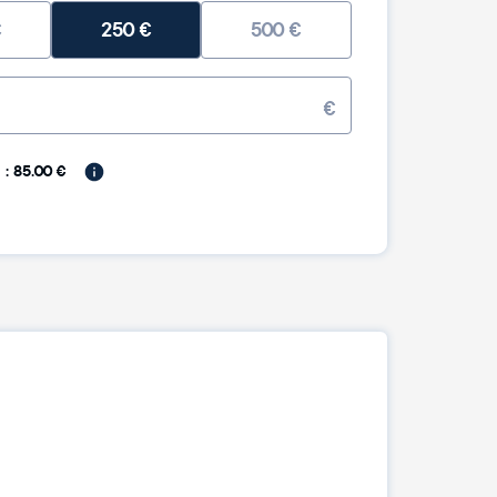
€
250
€
500
€
€
: 85.00 €