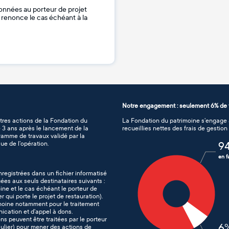
onnées au porteur de projet
je renonce le cas échéant à la
Notre engagement : seulement 6% de f
tres actions de la Fondation du
La Fondation du patrimoine s’engage à
de 3 ans après le lancement de la
recueillies nettes des frais de gestio
gramme de travaux validé par la
ue de l’opération.
9
en f
nregistrées dans un fichier informatisé
es aux seuls destinataires suivants :
ine et le cas échéant le porteur de
er qui porte le projet de restauration).
imoine notamment pour le traitement
nication et d’appel à dons.
ons peuvent être traitées par le porteur
6
iculier) pour mener des actions de