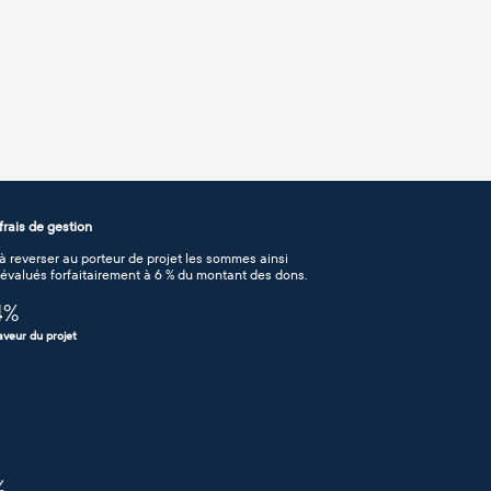
rais de gestion
 reverser au porteur de projet les sommes ainsi
n évalués forfaitairement à 6 % du montant des dons.
4
%
aveur du projet
%