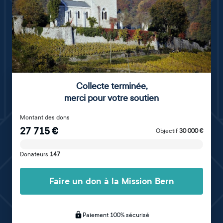
Collecte terminée
,
merci pour votre soutien
Montant des dons
27 715
€
Objectif
30 000
€
Donateurs
147
Faire un don à la Mission Bern
Paiement 100% sécurisé