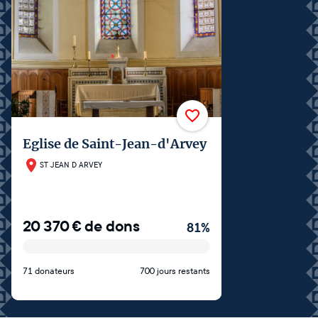
Eglise de Saint-Jean-d'Arvey
ST JEAN D ARVEY
20 370
€
de dons
81
%
71 donateurs
700 jours restants