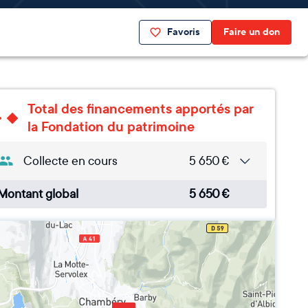
Favoris
Faire un don
Total des financements apportés par
la Fondation du patrimoine
Collecte en cours
5 650
€
Montant global
5 650
€