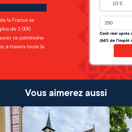
10
€
Montant lib
 de la France se
 plus de 1 000
Coût réel après 
auver ce patrimoine
(66% de l'impôt 
, à travers toute la
Vous aimerez aussi