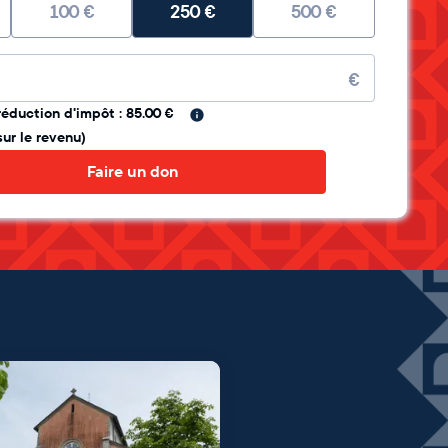
100
€
250
€
500
€
re
€
réduction d'impôt : 85.00 €
sur le revenu)
Faire un don