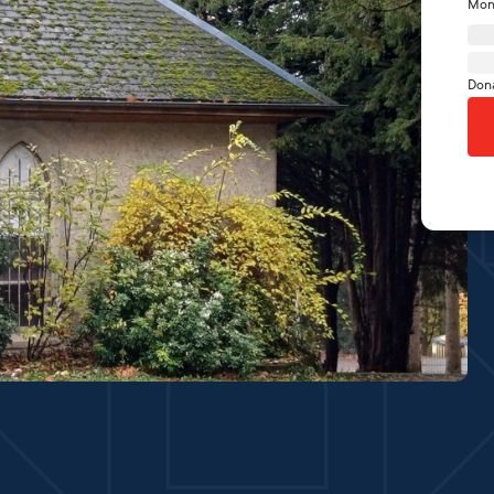
Mon
Don