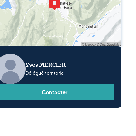
Yves MERCIER
Délégué territorial
Contacter