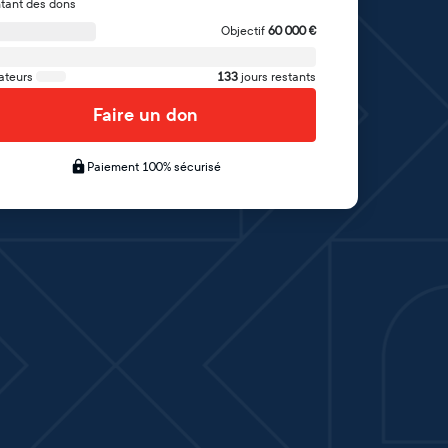
tant des dons
Objectif
60 000
€
ateurs
133
jours restants
Faire un don
Paiement 100% sécurisé