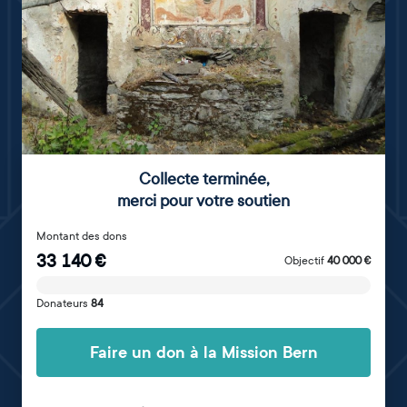
Collecte terminée
,
merci pour votre soutien
Montant des dons
33 140
€
Objectif
40 000
€
Donateurs
84
Faire un don à la Mission Bern