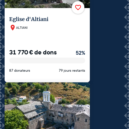
Eglise d'Altiani
ALTIANI
31 770
€
de dons
52
%
87 donateurs
79 jours restants