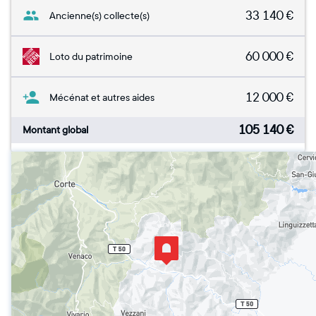
33 140
€
Ancienne(s) collecte(s)
60 000
€
Loto du patrimoine
12 000
€
Mécénat et autres aides
105 140
€
Montant global