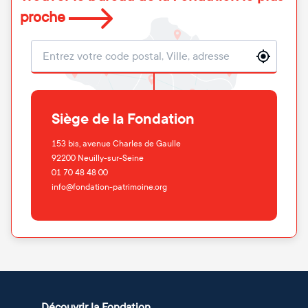
proche
Localisation
Siège de la Fondation
153 bis, avenue Charles de Gaulle
92200
Neuilly-sur-Seine
01 70 48 48 00
info@fondation-patrimoine.org
Découvrir la Fondation