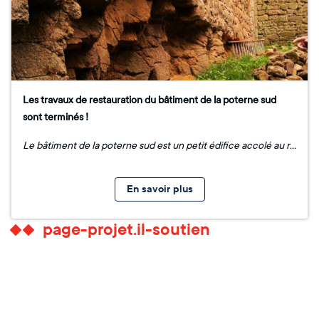
Les travaux de restauration du bâtiment de la poterne sud
sont terminés !
Le bâtiment de la poterne sud est un petit édifice accolé au rempart du château en direction de l'étang. Adossé cette partie du rempart très dégradée où le parement s’était effondré, et où le rocher sur lequel il s’appuyait s’était fortement délité, des travaux étaient plus que nécessaires. Pour stabiliser cette partie, les manques du rocher ont été comblés par un mélange de pierres et de chaux, puis recouverts d’un parement. Le mur a par ailleurs été intégralement rejointoyé, à l’intérieur comme à l’extérieur, et sa partie supérieure a été étanchéifiée dans l’attente d’une future toiture. De plus, de nouvelles portes ont été posées à la sortie du bâtiment et au niveau de la poterne, dans l'objectif de restituer l’ancien chemin entre le Château et l’étang qui le borde.
En savoir plus
page-projet.il-soutien