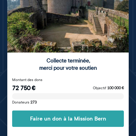
Collecte terminée
,
merci pour votre soutien
Montant des dons
72 750
€
Objectif
100 000
€
Donateurs
273
Faire un don à la Mission Bern