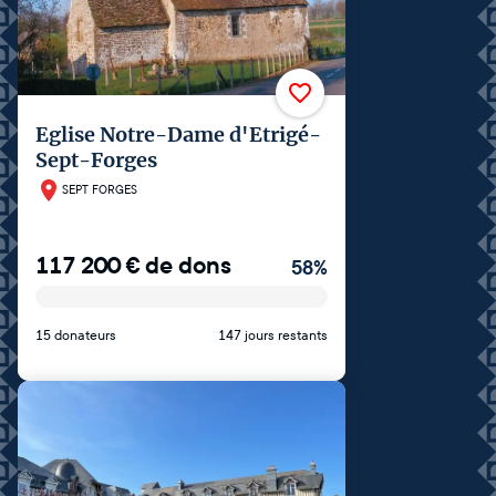
Eglise Notre-Dame d'Etrigé-
Sept-Forges
SEPT FORGES
117 200
€
de dons
58
%
15 donateurs
147 jours restants