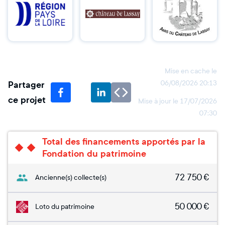
Mise en cache le
Partager
06/08/2026 20:13
ce projet
Mise à jour le
17/07/2026
07:30
Total des financements apportés par la
Fondation du patrimoine
72 750
€
Ancienne(s) collecte(s)
50 000
€
Loto du patrimoine