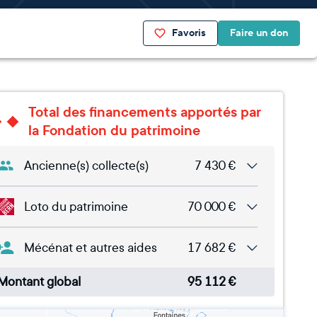
Favoris
Faire un don
Total des financements apportés par
la Fondation du patrimoine
Ancienne(s) collecte(s)
7 430
€
Loto du patrimoine
70 000
€
Mécénat et autres aides
17 682
€
Montant global
95 112
€