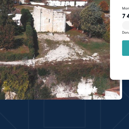
Mon
7 
Don