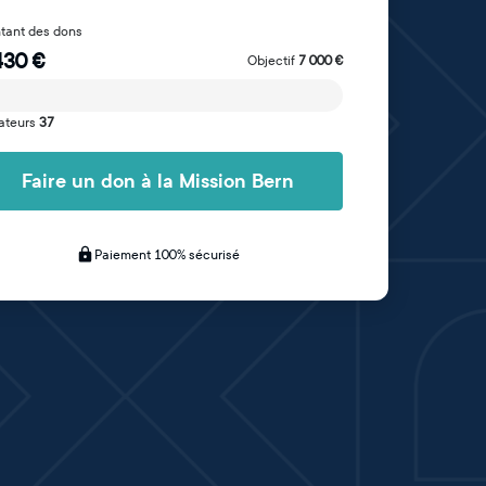
tant des dons
430
€
Objectif
7 000
€
ateurs
37
Faire un don à la Mission Bern
Paiement 100% sécurisé