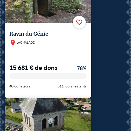
Ravin du Génie
LACHALADE
15 681
€
de dons
78
%
40 donateurs
511 jours restants