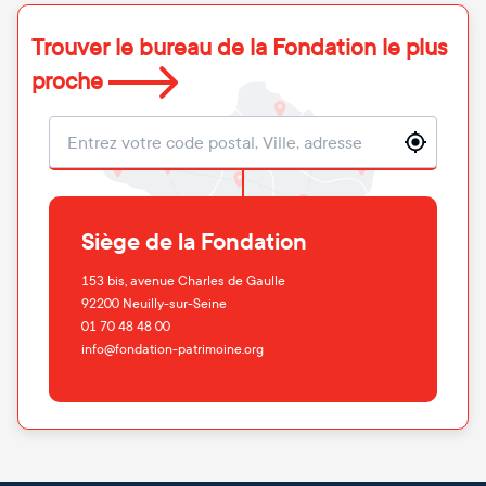
Trouver le bureau de la Fondation le plus
proche
Localisation
Siège de la Fondation
153 bis, avenue Charles de Gaulle
92200
Neuilly-sur-Seine
01 70 48 48 00
info@fondation-patrimoine.org