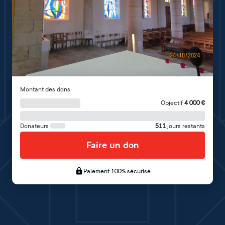
Montant des dons
Objectif
4 000
€
Donateurs
511
jours restants
Faire un don
Paiement 100% sécurisé