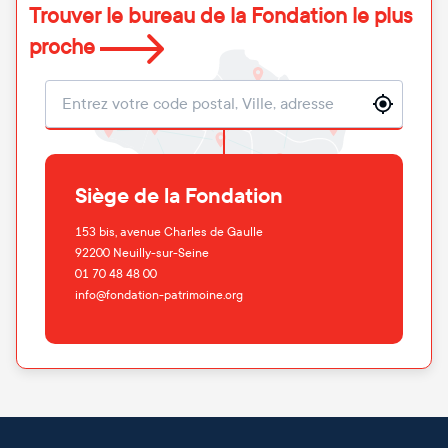
Trouver le bureau de la Fondation le plus
proche
Localisation
Siège de la Fondation
153 bis, avenue Charles de Gaulle
92200
Neuilly-sur-Seine
01 70 48 48 00
info@fondation-patrimoine.org