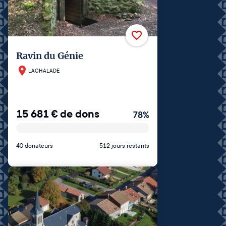
Ravin du Génie
LACHALADE
15 681
€
de dons
78
%
40 donateurs
512 jours restants