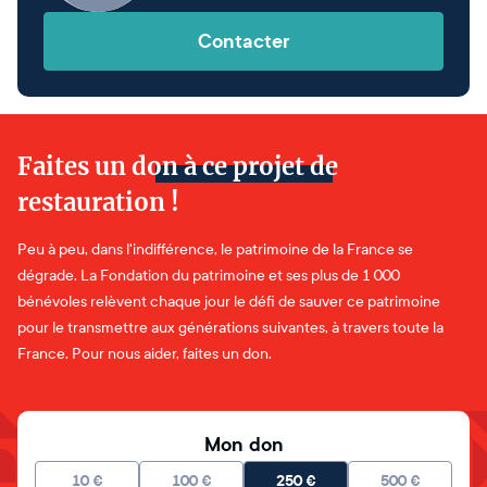
Contacter
Faites un don à ce projet de
restauration !
Peu à peu, dans l'indifférence, le patrimoine de la France se
dégrade. La Fondation du patrimoine et ses plus de 1 000
bénévoles relèvent chaque jour le défi de sauver ce patrimoine
pour le transmettre aux générations suivantes, à travers toute la
France. Pour nous aider, faites un don.
Mon don
10
€
100
€
250
€
500
€