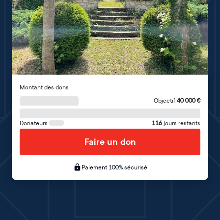
Montant des dons
Objectif
40 000
€
Donateurs
116
jours restants
Faire un don
Paiement 100% sécurisé