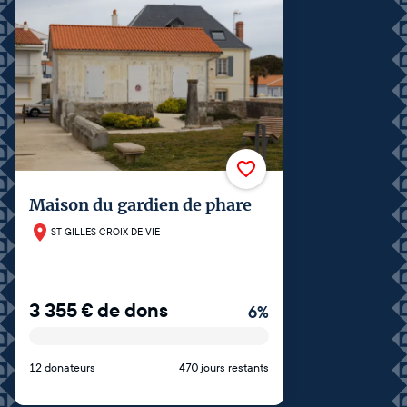
Maison du gardien de phare
ST GILLES CROIX DE VIE
3 355
€
de dons
6
%
12 donateurs
470 jours restants