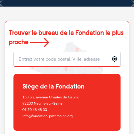
Trouver le bureau de la Fondation le plus
proche
Localisation
Siège de la Fondation
153 bis, avenue Charles de Gaulle
92200
Neuilly-sur-Seine
01 70 48 48 00
info@fondation-patrimoine.org