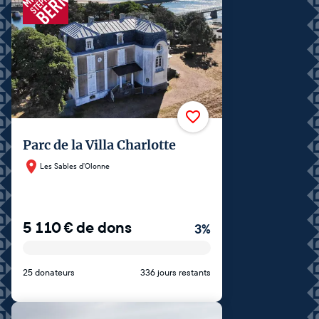
Parc de la Villa Charlotte
Les Sables d'Olonne
5 110
€
de dons
3
%
25 donateurs
336 jours restants