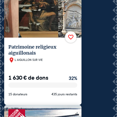
Patrimoine religieux
aiguillonais
L AIGUILLON SUR VIE
1 630
€
de dons
32
%
15 donateurs
435 jours restants