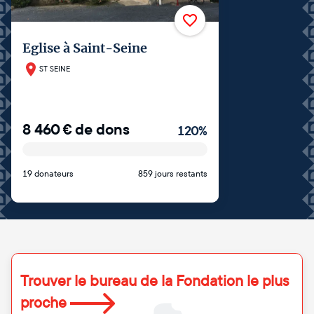
Eglise à Saint-Seine
ST SEINE
8 460
€
de dons
120
%
19 donateurs
859 jours restants
Trouver le bureau de la Fondation le plus
proche