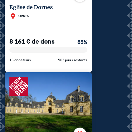
Eglise de Dornes
DORNES
8 161
€
de dons
85
%
13 donateurs
503 jours restants