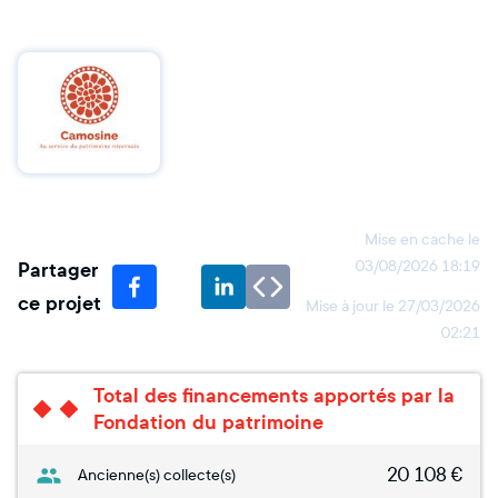
Mise en cache le
Partager
03/08/2026 18:19
ce projet
Mise à jour le
27/03/2026
02:21
Total des financements apportés par la
Fondation du patrimoine
20 108
€
Ancienne(s) collecte(s)