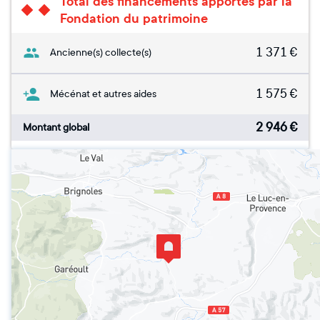
Total des financements apportés par la
Fondation du patrimoine
1 371
€
Ancienne(s) collecte(s)
1 575
€
Mécénat et autres aides
2 946
€
Montant global