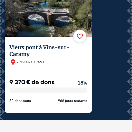
Vieux pont à Vins-sur-
Caramy
VINS SUR CARAMY
9 370
€
de dons
18
%
52 donateurs
966 jours restants