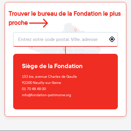
Trouver le bureau de la Fondation le plus
proche
Localisation
Siège de la Fondation
153 bis, avenue Charles de Gaulle
92200
Neuilly-sur-Seine
01 70 48 48 00
info@fondation-patrimoine.org