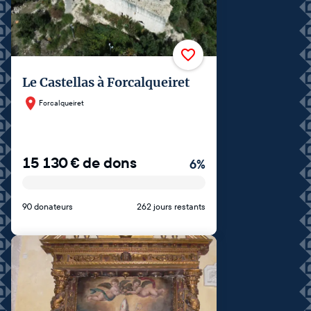
Le Castellas à Forcalqueiret
Forcalqueiret
15 130
€
de dons
6
%
90 donateurs
262 jours restants