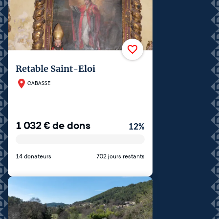
Retable Saint-Eloi
CABASSE
1 032
€
de dons
12
%
14 donateurs
702 jours restants