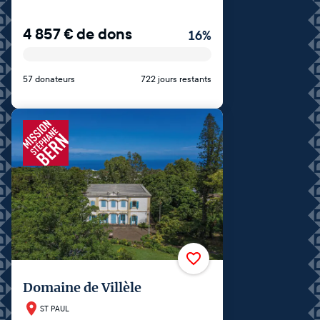
4 857
€
de dons
16
%
57 donateurs
722 jours restants
Domaine de Villèle
ST PAUL