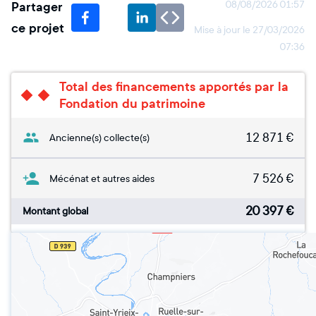
Partager
08/08/2026 01:57
ce projet
Mise à jour le
27/03/2026
07:36
Total des financements apportés par la
Fondation du patrimoine
12 871
€
Ancienne(s) collecte(s)
7 526
€
Mécénat et autres aides
20 397
€
Montant global