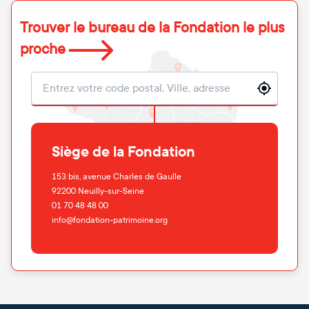
Trouver le bureau de la Fondation le plus
proche
Localisation
Siège de la Fondation
153 bis, avenue Charles de Gaulle
92200
Neuilly-sur-Seine
01 70 48 48 00
info@fondation-patrimoine.org