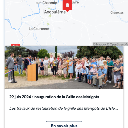
29 juin 2024 : inauguration de la Grille des Mérigots
Les travaux de restauration de la grille des Mérigots de L’Isle d’Espagnac sont achevés ! Le 29 juin, lors d’une cérémonie conviviale, la grille replacée au cœur du bourg, à l’entrée du parc municipal, a été inaugurée par le maire de l’Isle d’Espagnac, entouré de son équipe municipale, sous le regard attentif des participants venus en nombre, ainsi que des représentants de la Fondation du patrimoine, du Département de la Charente, du Grand Angoulême, et de l’association Pays d’art et d’histoire du Grand Angoulême. Cette restauration, fruit du travail méticuleux d'un artisan ferronnier qualifié, a été soutenue à hauteur de 5 000 € par la Fondation Belle Main, oeuvrant à la reconnaissance des savoir-faire artisanaux. Un engagement fort pour la valorisation du patrimoine historique de la commune de L’Isle d’Espagnac. Grâce à votre générosité, la collecte de dons a atteint 20% du montant total des travaux ! Merci !
En savoir plus