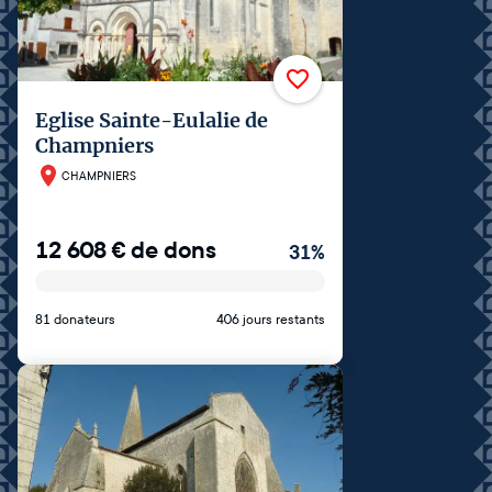
Eglise Sainte-Eulalie de
Champniers
CHAMPNIERS
12 608
€
de dons
31
%
81 donateurs
406 jours restants