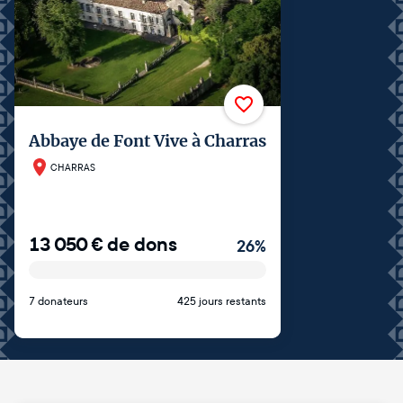
Abbaye de Font Vive à Charras
CHARRAS
13 050
€
de dons
26
%
7 donateurs
425 jours restants