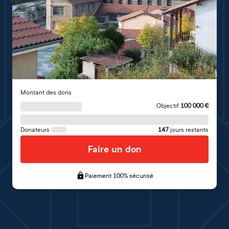
Montant des dons
Objectif
100 000
€
Donateurs
147
jours restants
Faire un don
Paiement 100% sécurisé