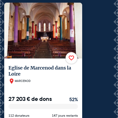
Eglise de Marcenod dans la
Loire
MARCENOD
27 203
€
de dons
52
%
112 donateurs
147 jours restants