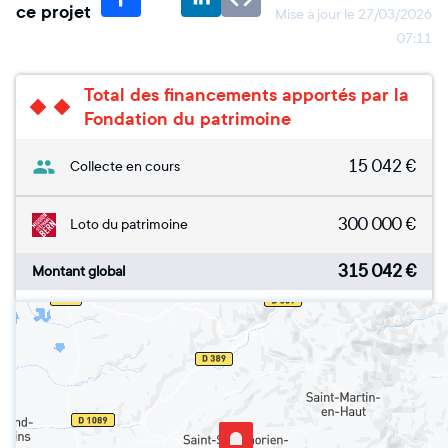
ce projet
Mise à jour le
27/03/2026
07:11
Total des financements apportés par la
Fondation du patrimoine
15 042
€
Collecte en cours
300 000
€
Loto du patrimoine
315 042
€
Montant global