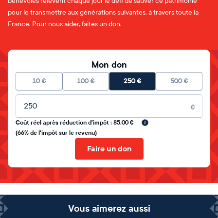
bénévoles relèvent chaque jour le défi de sauver ce patrimoine
pour le transmettre aux générations suivantes, à travers toute la
France. Pour nous aider, faites un don.
Mon don
10
€
100
€
250
€
500
€
Montant libre
€
Coût réel après réduction d'impôt : 85.00 €
(66% de l'impôt sur le revenu)
Faire un don
Vous aimerez aussi