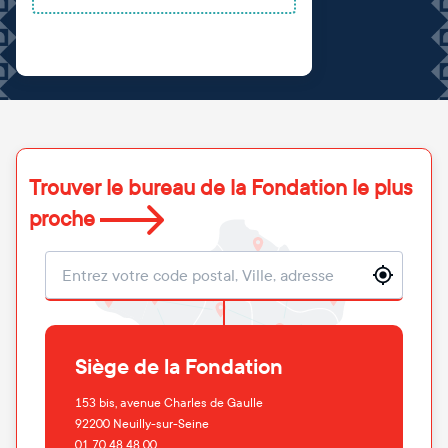
Trouver le bureau de la Fondation le plus
proche
Localisation
Siège de la Fondation
153 bis, avenue Charles de Gaulle
92200
Neuilly-sur-Seine
01 70 48 48 00