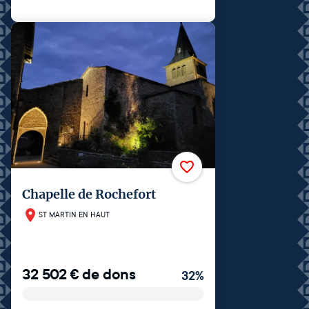
Chapelle de Rochefort
ST MARTIN EN HAUT
32 502
€
de dons
32
%