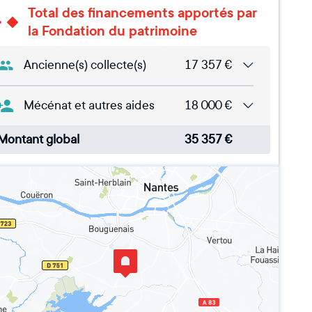
Total des financements apportés par
la Fondation du patrimoine
Ancienne(s) collecte(s)
17 357
€
Mécénat et autres aides
18 000
€
Montant global
35 357
€