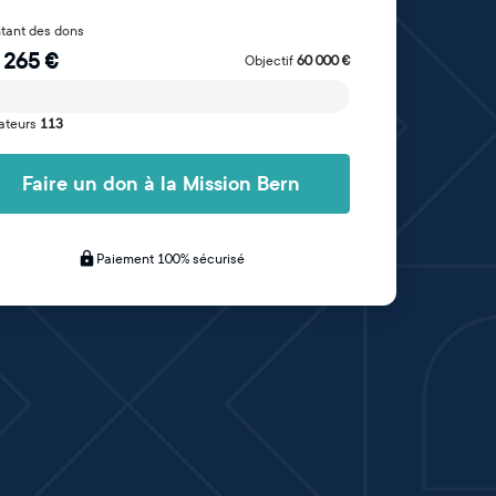
tant des dons
 265
€
Objectif
60 000
€
ateurs
113
Faire un don à la Mission Bern
Paiement 100% sécurisé