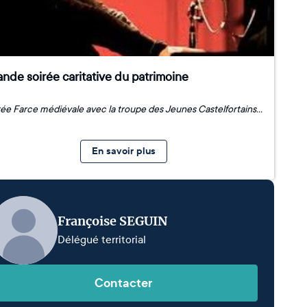
nde soirée caritative du patrimoine
Soirée Farce médiévale avec la troupe des Jeunes Castelfortains et Jazz avec le trio Yacine Malek. Châteaufort, petit village de la vallée de Chevreuse, était au moyen-âge bien plus connu que Versailles ! Centre du plus vaste doyenné de Paris, couvrant tout l’Ouest parisien, il dispose d’un riche patrimoine et d’une grande histoire. Une petite association, l’AVPC, a été créée il y a 2 ans pour fouiller dans les archives et valoriser ce patrimoine. Le samedi 21 septembre, une trentaine de bénévoles costumés de Châteaufort soutenus par leurs élus recevront avec la Fondation du patrimoine de futurs donateurs à un gala caritatif pour sauver la Maison de Sœurs, porte d’entrée du magnifique Domaine D’Ors du Parc Naturel de la Haute Vallée de Chevreuse. Au programme, farce médiévale inédite avec la troupe des Jeunes Castelfortains et concert de jazz avec le trio Yacine Malek. Yacine est un pianiste virtuose et élève de Michel Petrucciani, qui a – clin d’œil du destin – comme son maitre habité notre village ! Il viendra nous jouer des morceaux de son nouvel album qui sort chez Sony en novembre. Cette initiative citoyenne est la soirée de clôture d’une journée du patrimoine bien remplie pour laquelle les principaux bâtiments du Domaine d’Ors seront ouverts : chapelle avec exposition, glacière, laiterie avec visite du parc naturel, animations ruche, conférences et vidéos dans la nouvelle salle de spectacle du Tremplin inaugurée ce week-end. Venez nombreux nous soutenir et apporter votre don à la restauration de notre Maison des Sœurs !
En savoir plus
Françoise SEGUIN
Délégué territorial
Contacter