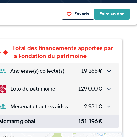
Favoris
Faire un don
Total des financements apportés par
la Fondation du patrimoine
Ancienne(s) collecte(s)
19 265
€
Loto du patrimoine
129 000
€
Mécénat et autres aides
2 931
€
Montant global
151 196
€