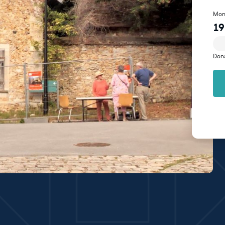
Mon
19
Don