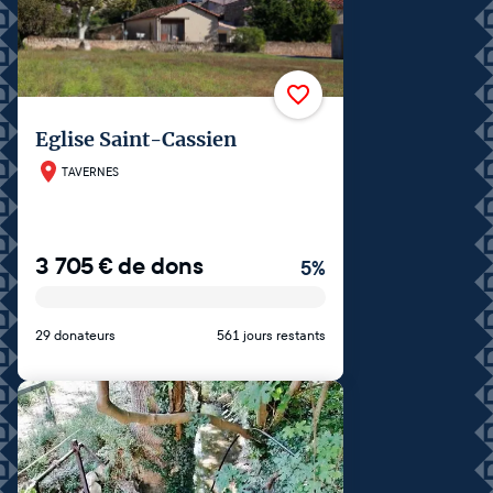
Eglise Saint-Cassien
TAVERNES
3 705
€
de dons
5
%
29 donateurs
561 jours restants