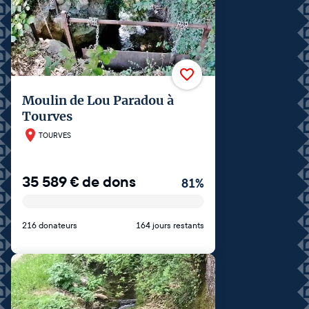
Moulin de Lou Paradou à
Tourves
TOURVES
35 589
€
de dons
81
%
216 donateurs
164 jours restants