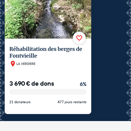
Réhabilitation des berges de
Fontvieille
LA VERDIERE
3 690
€
de dons
6
%
21 donateurs
477 jours restants