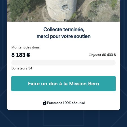
Collecte terminée
,
merci pour votre soutien
Montant des dons
8 183
€
Objectif
60 400
€
Donateurs
34
Faire un don à la Mission Bern
Paiement 100% sécurisé