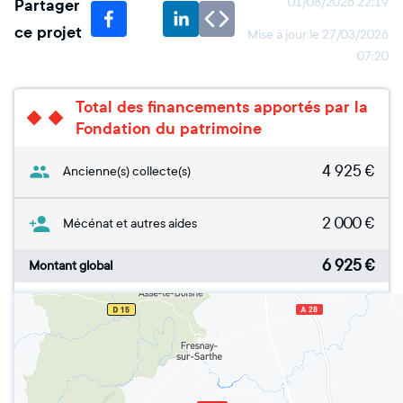
Partager
01/08/2026 22:19
ce projet
Mise à jour le
27/03/2026
07:20
Total des financements apportés par la
Fondation du patrimoine
4 925
€
Ancienne(s) collecte(s)
2 000
€
Mécénat et autres aides
6 925
€
Montant global