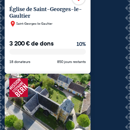
Église de Saint-Georges-le-
Gaultier
Saint-Georges-le-Gaultier
3 200
€
de dons
10
%
18 donateurs
850 jours restants