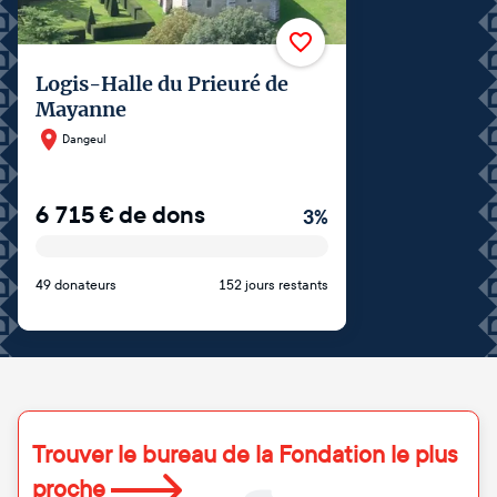
Logis-Halle du Prieuré de
Mayanne
Dangeul
6 715
€
de dons
3
%
49 donateurs
152 jours restants
Trouver le bureau de la Fondation le plus
proche