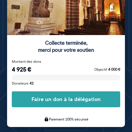
Collecte terminée
,
merci pour votre soutien
Montant des dons
4 925
€
Objectif
4 000
€
Donateurs
42
Faire un don à la délégation
Paiement 100% sécurisé