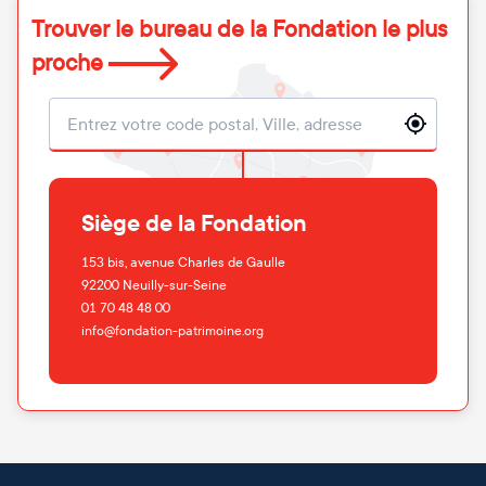
Trouver le bureau de la Fondation le plus
proche
Localisation
Siège de la Fondation
153 bis, avenue Charles de Gaulle
92200
Neuilly-sur-Seine
01 70 48 48 00
info@fondation-patrimoine.org