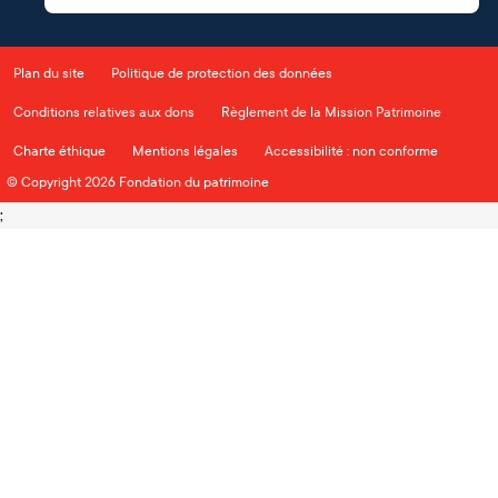
Plan du site
Politique de protection des données
Conditions relatives aux dons
Règlement de la Mission Patrimoine
Charte éthique
Mentions légales
Accessibilité : non conforme
© Copyright 2026 Fondation du patrimoine
;