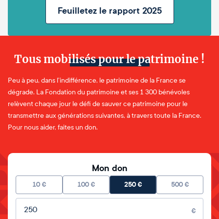
Feuilletez le rapport 2025
Tous mobilisés pour le patrimoine !
Peu à peu, dans l’indifférence, le patrimoine de la France se
dégrade. La Fondation du patrimoine et ses 1 300 bénévoles
relèvent chaque jour le défi de sauver ce patrimoine pour le
transmettre aux générations suivantes, à travers toute la France.
Pour nous aider, faites un don.
Mon don
10
€
100
€
250
€
500
€
Montant libre
€