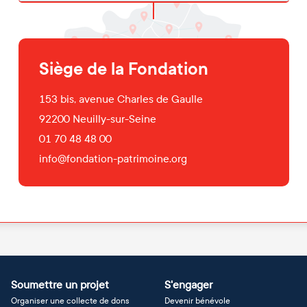
Siège de la Fondation
153 bis, avenue Charles de Gaulle
92200
Neuilly-sur-Seine
01 70 48 48 00
info@fondation-patrimoine.org
Soumettre un projet
S'engager
Organiser une collecte de dons
Devenir bénévole