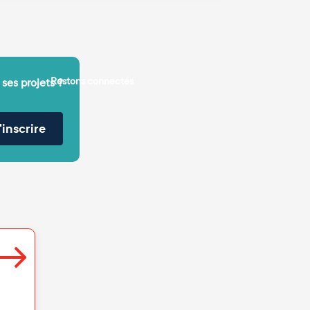
Restons connectés
 ses projets ?
'inscrire