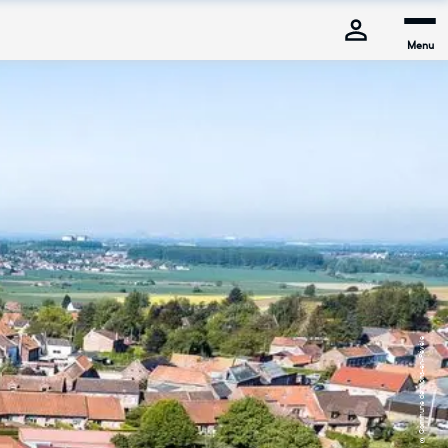
Menu
© Commune de Mons-en-Pévèle