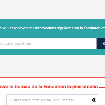
 voulez recevoir des informations régulières sur la Fondation et
(obligatoire)
sse e-mail
S
uver le bureau de la Fondation le plus proche
Localisation