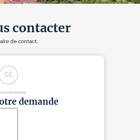
us contacter
aire de contact.
02
 coordonnées
 votre demande