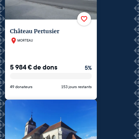
Château Pertusier
MORTEAU
5 984
€
de dons
5
%
49 donateurs
153 jours restants