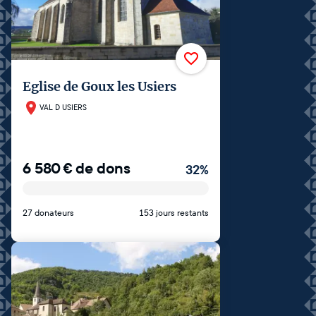
Eglise de Goux les Usiers
VAL D USIERS
6 580
€
de dons
32
%
27 donateurs
153 jours restants