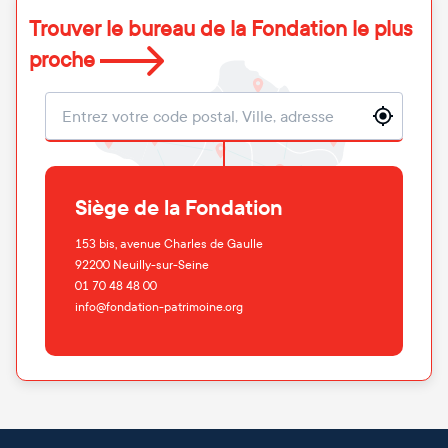
Trouver le bureau de la Fondation le plus
proche
Localisation
Siège de la Fondation
153 bis, avenue Charles de Gaulle
92200
Neuilly-sur-Seine
01 70 48 48 00
info@fondation-patrimoine.org