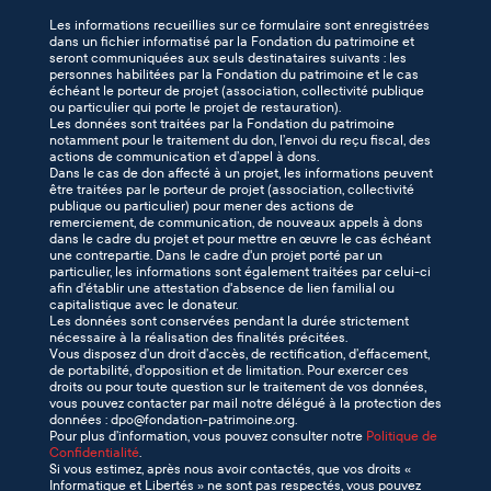
Les informations recueillies sur ce formulaire sont enregistrées
dans un fichier informatisé par la Fondation du patrimoine et
seront communiquées aux seuls destinataires suivants : les
personnes habilitées par la Fondation du patrimoine et le cas
échéant le porteur de projet (association, collectivité publique
ou particulier qui porte le projet de restauration).
Les données sont traitées par la Fondation du patrimoine
notamment pour le traitement du don, l’envoi du reçu fiscal, des
actions de communication et d’appel à dons.
Dans le cas de don affecté à un projet, les informations peuvent
être traitées par le porteur de projet (association, collectivité
publique ou particulier) pour mener des actions de
remerciement, de communication, de nouveaux appels à dons
dans le cadre du projet et pour mettre en œuvre le cas échéant
une contrepartie. Dans le cadre d'un projet porté par un
particulier, les informations sont également traitées par celui-ci
afin d'établir une attestation d'absence de lien familial ou
capitalistique avec le donateur.
Les données sont conservées pendant la durée strictement
nécessaire à la réalisation des finalités précitées.
Vous disposez d’un droit d’accès, de rectification, d’effacement,
de portabilité, d'opposition et de limitation. Pour exercer ces
droits ou pour toute question sur le traitement de vos données,
vous pouvez contacter par mail notre délégué à la protection des
données : dpo@fondation-patrimoine.org.
Pour plus d’information, vous pouvez consulter notre
Politique de
Confidentialité
.
Si vous estimez, après nous avoir contactés, que vos droits «
Informatique et Libertés » ne sont pas respectés, vous pouvez