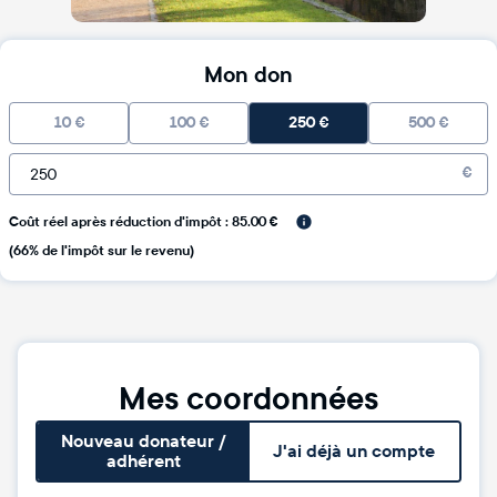
Mon don
10
€
100
€
250
€
500
€
€
Coût réel après réduction d'impôt : 85.00 €
(66% de l'impôt sur le revenu)
Mes coordonnées
Nouveau donateur /
J'ai déjà un compte
adhérent