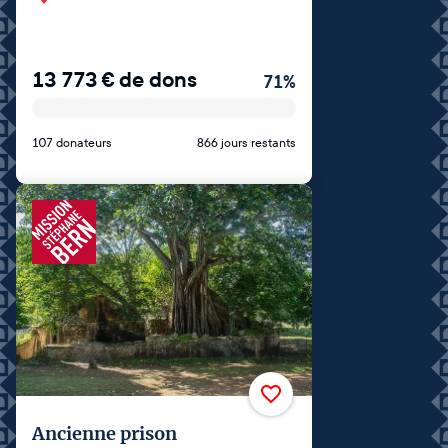
13 773
€
de dons
71
%
107 donateurs
866 jours restants
Ancienne prison