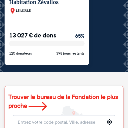
Habitation Zévallos
LE MOULE
13 027
€
de dons
65
%
120 donateurs
398 jours restants
Trouver le bureau de la Fondation le plus
proche
Localisation