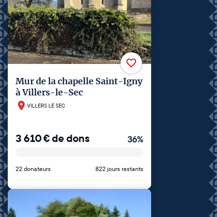
Mur de la chapelle Saint-Igny
à Villers-le-Sec
VILLERS LE SEC
3 610
€
de dons
36
%
22 donateurs
822 jours restants