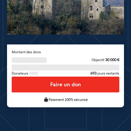
Montant des dons
Objectif
30 000
€
Donateurs
693
jours restants
Faire un don
Paiement 100% sécurisé