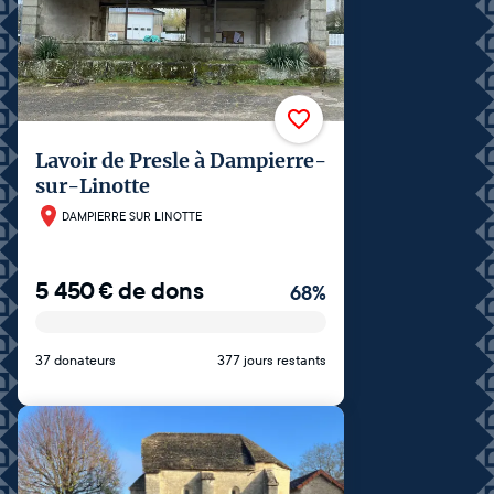
Lavoir de Presle à Dampierre-
sur-Linotte
DAMPIERRE SUR LINOTTE
5 450
€
de dons
68
%
37 donateurs
377 jours restants