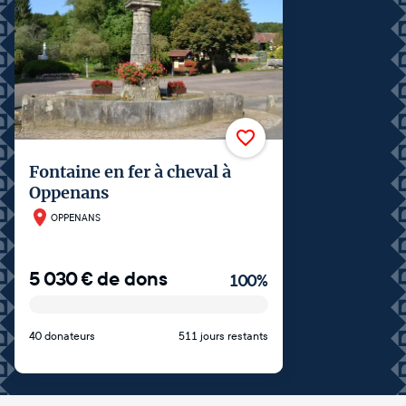
Fontaine en fer à cheval à
Oppenans
OPPENANS
5 030
€
de dons
100
%
40 donateurs
511 jours restants