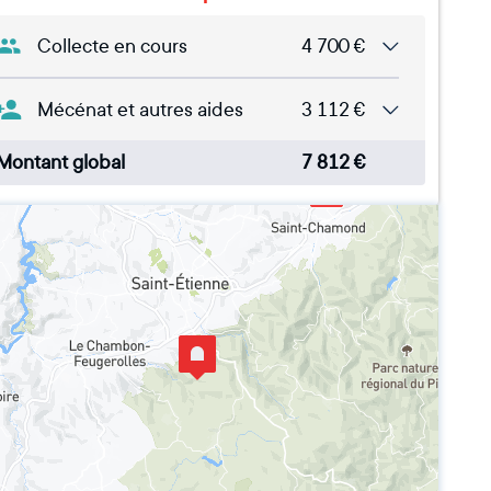
Collecte en cours
4 700
€
Mécénat et autres aides
3 112
€
Montant global
7 812
€