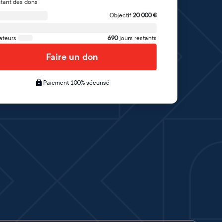
tant des dons
Objectif
20 000
€
ateurs
690
jours restants
Faire un don
Paiement 100% sécurisé