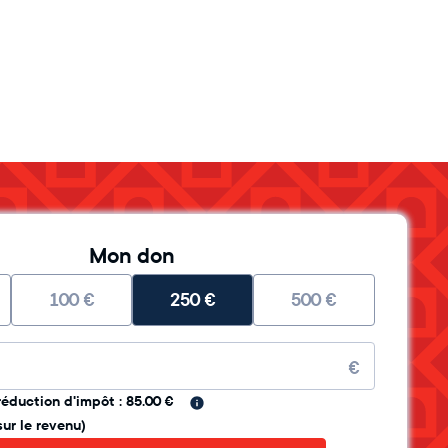
Mon don
100
€
250
€
500
€
re
€
réduction d'impôt : 85.00 €
sur le revenu)