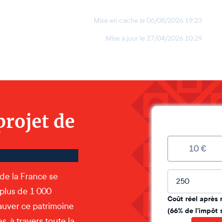
Mise en cache le
06/08/2026 19:23
Mise à jour le
27/04/2026 10:29
projet de
10
€
Montant lib
 de la France se
 plus de 1 000
Coût réel après 
auver ce patrimoine
(66% de l'impôt 
, à travers toute la