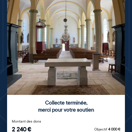
Collecte terminée
,
merci pour votre soutien
Montant des dons
2 240
€
Objectif
4 000
€