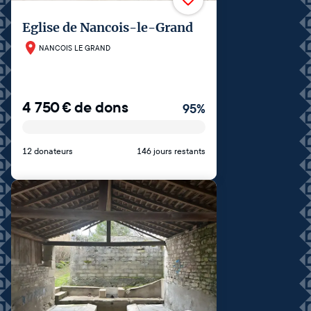
Eglise de Nancois-le-Grand
NANCOIS LE GRAND
4 750
€
de dons
95
%
12 donateurs
146 jours restants