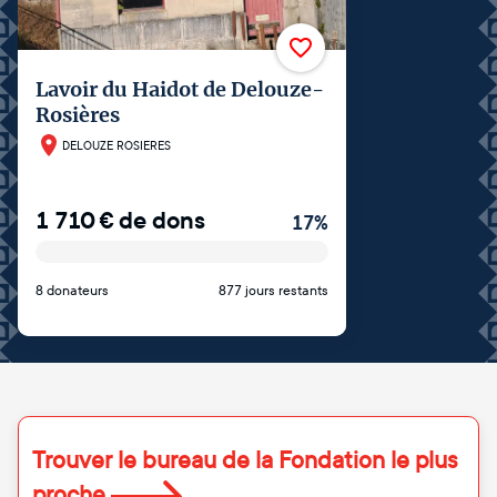
Lavoir du Haidot de Delouze-
Rosières
DELOUZE ROSIERES
1 710
€
de dons
17
%
8 donateurs
877 jours restants
Trouver le bureau de la Fondation le plus
proche