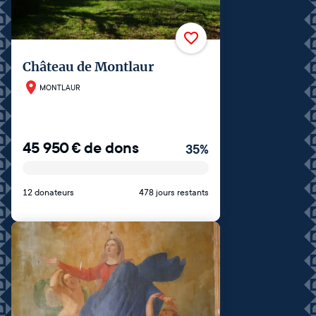
Château de Montlaur
MONTLAUR
45 950
€
de dons
35
%
12 donateurs
478 jours restants