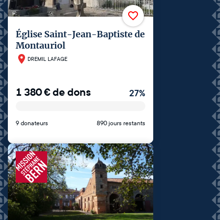
Église Saint-Jean-Baptiste de
Montauriol
DREMIL LAFAGE
1 380
€
de dons
27
%
9 donateurs
890 jours restants