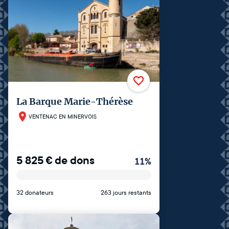
La Barque Marie-Thérèse
VENTENAC EN MINERVOIS
5 825
€
de dons
11
%
32 donateurs
263 jours restants