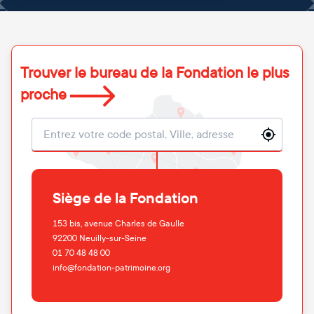
Trouver le bureau de la Fondation le plus
proche
Localisation
Siège de la Fondation
153 bis, avenue Charles de Gaulle
92200
Neuilly-sur-Seine
01 70 48 48 00
info@fondation-patrimoine.org