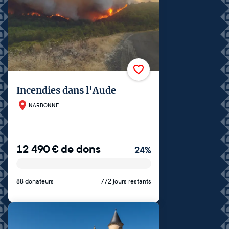
Incendies dans l'Aude
NARBONNE
12 490
€
de dons
24
%
88 donateurs
772 jours restants