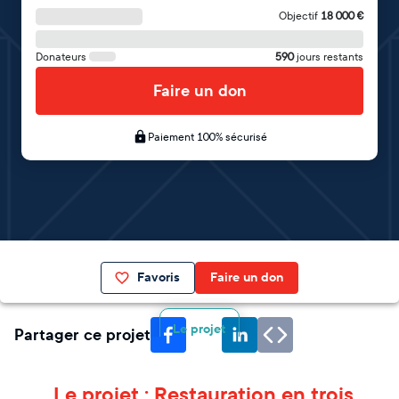
Objectif
18 000
€
Donateurs
590
jours restants
Faire un don
Paiement 100% sécurisé
Favoris
Faire un don
Le projet
Partager ce projet
Le projet : Restauration en trois