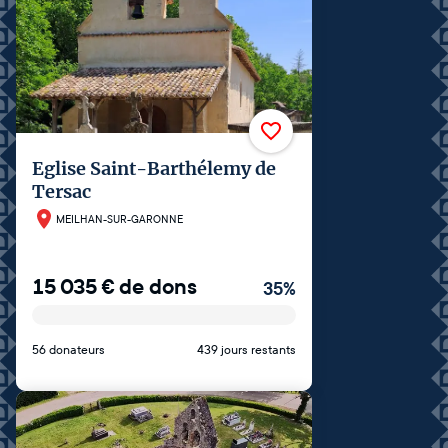
Eglise Saint-Barthélemy de
Tersac
MEILHAN-SUR-GARONNE
15 035
€
de dons
35
%
56 donateurs
439 jours restants