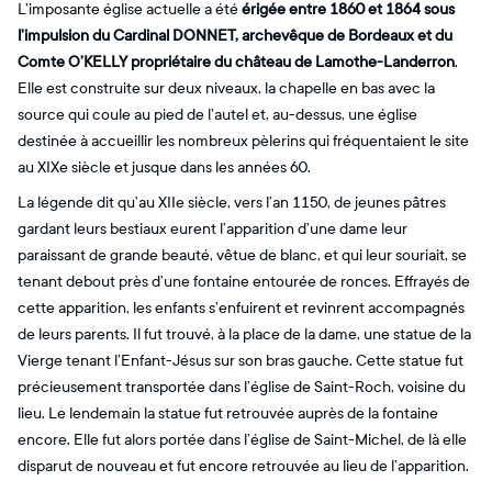
L’imposante église actuelle a été
érigée entre 1860 et 1864 sous
l’impulsion du Cardinal DONNET, archevêque de Bordeaux et du
Comte O’KELLY propriétaire du château de Lamothe-Landerron
.
Elle est construite sur deux niveaux, la chapelle en bas avec la
source qui coule au pied de l’autel et, au-dessus, une église
destinée à accueillir les nombreux pèlerins qui fréquentaient le site
au XIXe siècle et jusque dans les années 60.
La légende dit qu’au XIIe siècle, vers l’an 1150, de jeunes pâtres
gardant leurs bestiaux eurent l’apparition d’une dame leur
paraissant de grande beauté, vêtue de blanc, et qui leur souriait, se
tenant debout près d’une fontaine entourée de ronces. Effrayés de
cette apparition, les enfants s’enfuirent et revinrent accompagnés
de leurs parents. Il fut trouvé, à la place de la dame, une statue de la
Vierge tenant l’Enfant-Jésus sur son bras gauche. Cette statue fut
précieusement transportée dans l’église de Saint-Roch, voisine du
lieu. Le lendemain la statue fut retrouvée auprès de la fontaine
encore. Elle fut alors portée dans l’église de Saint-Michel, de là elle
disparut de nouveau et fut encore retrouvée au lieu de l’apparition.