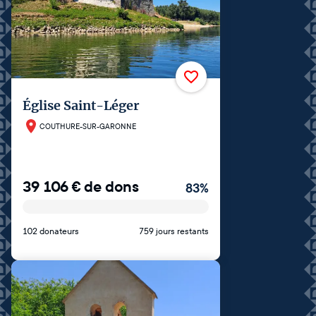
Église Saint-Léger
COUTHURE-SUR-GARONNE
39 106
€
de dons
83
%
102 donateurs
759 jours restants