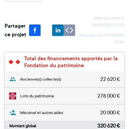
Mise en cache le
Partager
08/08/2026 17:28
ce projet
Mise à jour le
27/03/2026
07:06
Total des financements apportés par la
Fondation du patrimoine
22 620
€
Ancienne(s) collecte(s)
278 000
€
Loto du patrimoine
20 000
€
Mécénat et autres aides
320 620
€
Montant global