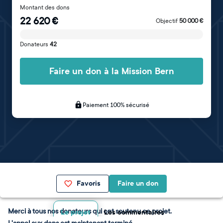
Montant des dons
22 620
€
Objectif
50 000
€
Donateurs
42
Faire un don à la Mission Bern
Paiement 100% sécurisé
Favoris
Faire un don
Merci à tous nos donateurs qui ont soutenu ce projet.
Le projet
Les commentaires