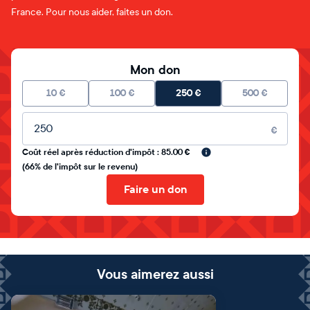
France. Pour nous aider, faites un don.
Mon don
10
€
100
€
250
€
500
€
Montant libre
€
Coût réel après réduction d'impôt : 85.00 €
(66% de l'impôt sur le revenu)
Faire un don
Vous aimerez aussi