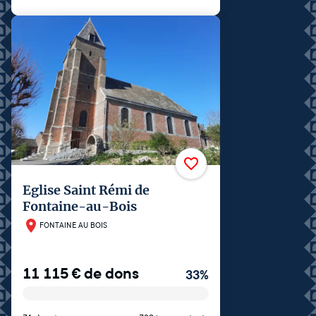
Eglise Saint Rémi de
Fontaine-au-Bois
FONTAINE AU BOIS
11 115
€
de dons
33
%