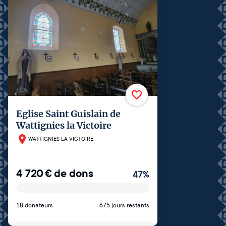
Eglise Saint Guislain de
Wattignies la Victoire
WATTIGNIES LA VICTOIRE
4 720
€
de dons
47
%
18 donateurs
675 jours restants