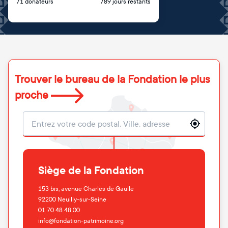
71 donateurs
789 jours restants
Trouver le bureau de la Fondation le plus
proche
Localisation
Siège de la Fondation
153 bis, avenue Charles de Gaulle
92200
Neuilly-sur-Seine
01 70 48 48 00
info@fondation-patrimoine.org