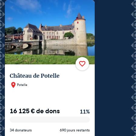
Château de Potelle
Potelle
16 125
€
de dons
11
%
34 donateurs
690 jours restants