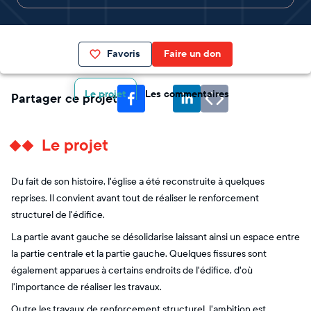
Favoris
Faire un don
Le projet
Les commentaires
Partager ce projet
Le projet
Du fait de son histoire, l'église a été reconstruite à quelques
reprises. Il convient avant tout de réaliser le renforcement
structurel de l'édifice.
La partie avant gauche se désolidarise laissant ainsi un espace entre
la partie centrale et la partie gauche. Quelques fissures sont
également apparues à certains endroits de l'édifice, d'où
l'importance de réaliser les travaux.
Outre les travaux de renforcement structurel, l'ambition est