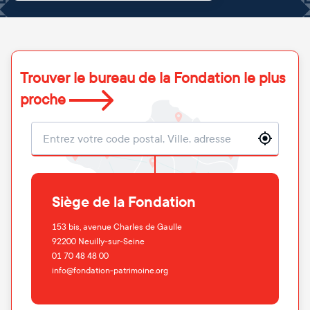
Trouver le bureau de la Fondation le plus
proche
Localisation
Siège de la Fondation
153 bis, avenue Charles de Gaulle
92200
Neuilly-sur-Seine
01 70 48 48 00
info@fondation-patrimoine.org