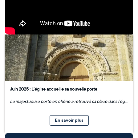
Juin 2025 : L’église accueille sa nouvelle porte
La majestueuse porte en chêne a retrouvé sa place dans l’église, grâce au travail remarquable de l’entreprise Duboscq. Une pose millimétrée pour une pièce de 200 kg !* Venez la découvrir lors de l’inauguration officielle le 27 septembre, suivie d’un concert de Gospel.* Pour plus de détails, cliquez ici.
En savoir plus