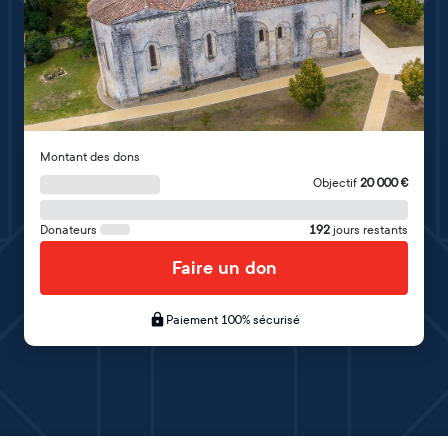
Montant des dons
Objectif
20 000
€
Donateurs
192
jours restants
Faire un don
Paiement 100% sécurisé