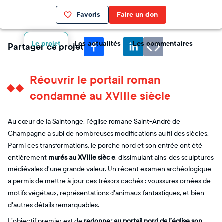
Favoris
Faire un don
Le projet
Les actualités
Les commentaires
Partager ce projet
Réouvrir le portail roman
condamné au XVIIIe siècle
Au cœur de la Saintonge, l’église romane Saint-André de
Champagne a subi de nombreuses modifications au fil des siècles.
Parmi ces transformations, le porche nord et son entrée ont été
entièrement
murés au XVIIIe siècle
, dissimulant ainsi des sculptures
médiévales d'une grande valeur. Un récent examen archéologique
a permis de mettre à jour ces trésors cachés : voussures ornées de
motifs végétaux, représentations d'animaux fantastiques, et bien
d'autres détails remarquables.
L’objectif premier est de
redonner au portail nord de l’église son