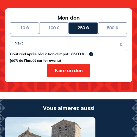
Mon don
10
€
100
€
250
€
500
€
Montant libre
€
Coût réel après réduction d'impôt : 85.00 €
(66% de l'impôt sur le revenu)
Faire un don
Vous aimerez aussi